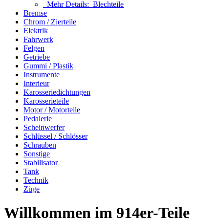
Mehr Details:
Blechteile
Bremse
Chrom / Zierteile
Elektrik
Fahrwerk
Felgen
Getriebe
Gummi / Plastik
Instrumente
Interieur
Karosseriedichtungen
Karosserieteile
Motor / Motorteile
Pedalerie
Scheinwerfer
Schlüssel / Schlösser
Schrauben
Sonstige
Stabilisator
Tank
Technik
Züge
Willkommen im 914er-Teile