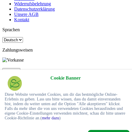
Widerrufsbelehrung
Datenschutzerklärung
Unsere AGB
Kontakt
Sprachen
Zahlungsweisen
×
Close
Cookie Banner
Anmelden
E-Mail-Adresse*
Diese Website verwendet Cookies, um dir das bestmögliche Online-
Passwort*
Erlebnis zu geben. Lass uns bitte wissen, dass du damit einverstanden
bist, indem du weiter unten auf die Option "Alle akzeptieren" klickst.
Passwort vergessen?
Falls du mehr über die von uns verwendeten Cookies herausfinden und
eigene Cookie-Einstellungen verwenden möchtest, schau dir bitte unsere
Cookie-Richtlinie an.(
mehr dazu
)
* notwendige Informationen
Ich bin ein neuer Kunde
Registrieren
Anmelden